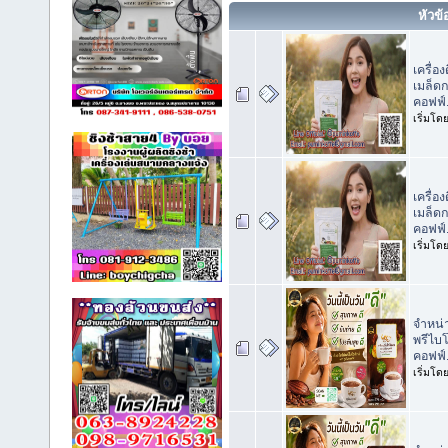
หัวข้
เครื่อ
เมล็ด
คอฟฟ์
เริ่มโด
เครื่อ
เมล็ด
คอฟฟ์
เริ่มโด
จำหน่า
พรีไบโ
คอฟฟ์
เริ่มโด