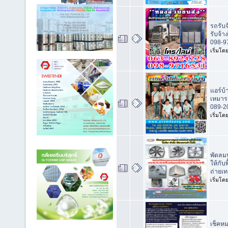
รถรับ
รับจ้
098-9
เริ่มโด
แอร์บ้
เหมาร
089-2
เริ่มโด
พัดลม
ให้กั
ถ่ายเท
เริ่มโด
เช็คห