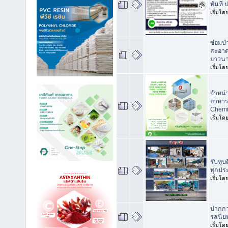
ทันที 
เริ่มโด
ซ่อมบำ
สะอาดเ
ยาวน
เริ่มโด
จำหน่
อาหาร
Chemi
เริ่มโด
รับทุบ
ทุกปร
เริ่มโด
ปากกา
รสนิยม
เริ่มโด