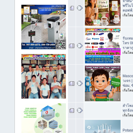
จำหน่า
พรีไบโ
คอฟฟ์
เริ่มโด
รับเหม
โทร 0
ราคาถ
เริ่มโด
Masco
วงจร |
ซ่อม, ซ
เริ่มโด
ลำโพง
ทุกจัง
เริ่มโด
Potass