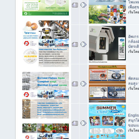
โพแทส
เพื่อส
เริ่มโด
อัพเกร
กล้อง
บัตรเด
เริ่มโด
พัดลม
ลมสูง
เริ่มโด
Engli
สนุกได
ขอนแ
เริ่มโด