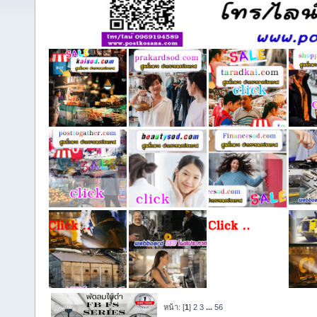
หน้า: [
1
]
2
3
...
56